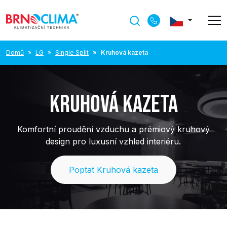
Domů
LG
Single Split
Kruhová kazeta
KRUHOVÁ KAZETA
Komfortní proudění vzduchu a prémiový kruhový
design pro luxusní vzhled interiéru.
Poptat Kruhová kazeta