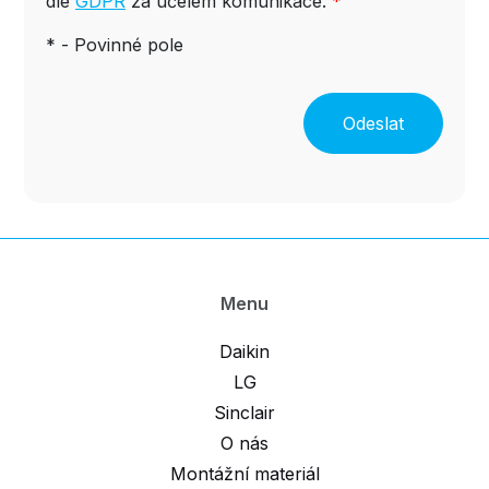
dle
GDPR
za účelem komunikace.
*
* - Povinné pole
Odeslat
Menu
Daikin
LG
Sinclair
O nás
Montážní materiál